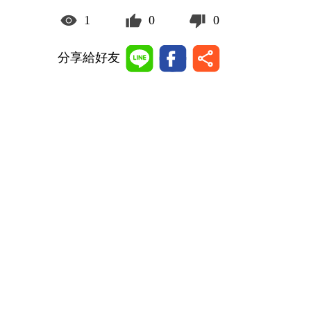
1
0
0
分享給好友