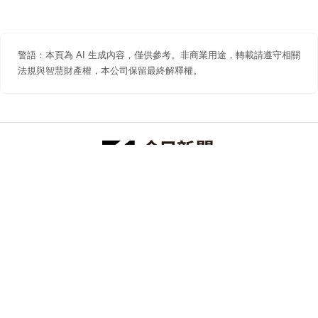
警語：本頁為 AI 生成內容，僅供參考。非商業用途，轉載請遵守相關
法規與智慧財產權，本公司保留最終解釋權。
防詐聲明
著作權聲明
免責聲明
關於我們
隱私權聲明
合作提案
追蹤 NOWNEWS 今日新聞