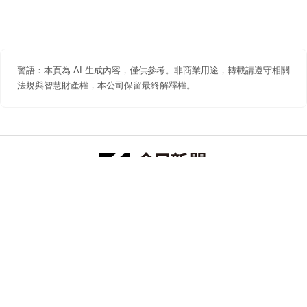
警語：本頁為 AI 生成內容，僅供參考。非商業用途，轉載請遵守相關
法規與智慧財產權，本公司保留最終解釋權。
防詐聲明
著作權聲明
免責聲明
關於我們
隱私權聲明
合作提案
追蹤 NOWNEWS 今日新聞