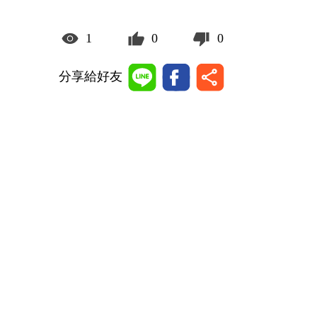
1
0
0
分享給好友