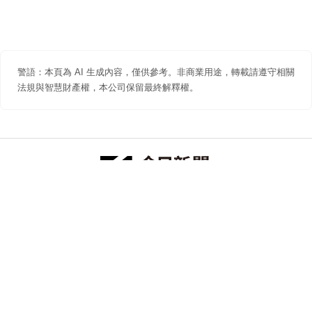
警語：本頁為 AI 生成內容，僅供參考。非商業用途，轉載請遵守相關
法規與智慧財產權，本公司保留最終解釋權。
防詐聲明
著作權聲明
免責聲明
關於我們
隱私權聲明
合作提案
追蹤 NOWNEWS 今日新聞