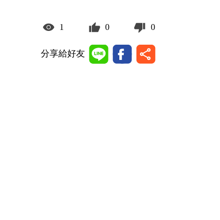
1
0
0
分享給好友