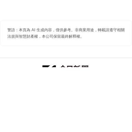
警語：本頁為 AI 生成內容，僅供參考。非商業用途，轉載請遵守相關
法規與智慧財產權，本公司保留最終解釋權。
防詐聲明
著作權聲明
免責聲明
關於我們
隱私權聲明
合作提案
追蹤 NOWNEWS 今日新聞