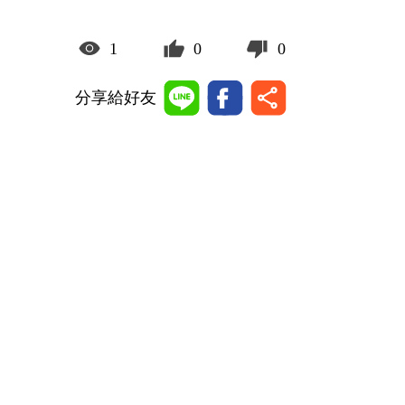
1
0
0
分享給好友