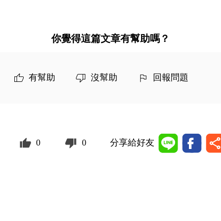
你覺得這篇文章有幫助嗎？
有幫助
沒幫助
回報問題
0
0
分享給好友