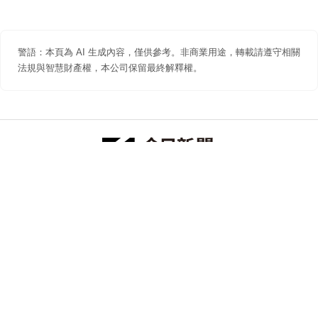
警語：本頁為 AI 生成內容，僅供參考。非商業用途，轉載請遵守相關
法規與智慧財產權，本公司保留最終解釋權。
防詐聲明
著作權聲明
免責聲明
關於我們
隱私權聲明
合作提案
追蹤 NOWNEWS 今日新聞