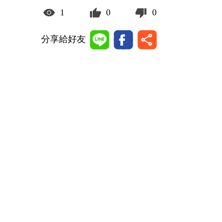
1
0
0
分享給好友