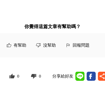
你覺得這篇文章有幫助嗎？
有幫助
沒幫助
回報問題
0
0
分享給好友