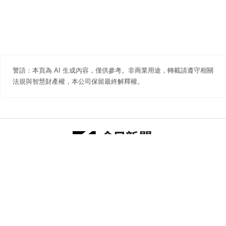
警語：本頁為 AI 生成內容，僅供參考。非商業用途，轉載請遵守相關
法規與智慧財產權，本公司保留最終解釋權。
防詐聲明
著作權聲明
免責聲明
關於我們
隱私權聲明
合作提案
追蹤 NOWNEWS 今日新聞