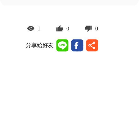
1
0
0
分享給好友