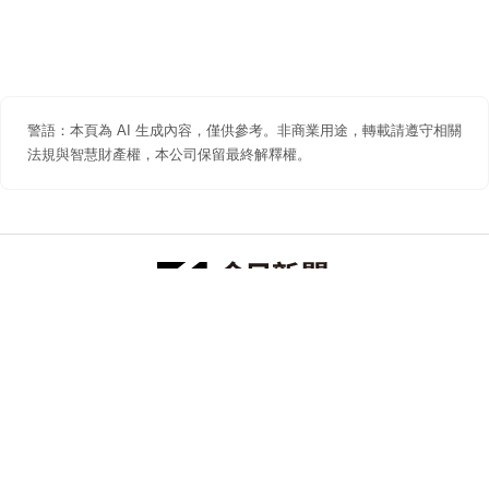
警語：本頁為 AI 生成內容，僅供參考。非商業用途，轉載請遵守相關
法規與智慧財產權，本公司保留最終解釋權。
防詐聲明
著作權聲明
免責聲明
關於我們
隱私權聲明
合作提案
追蹤 NOWNEWS 今日新聞