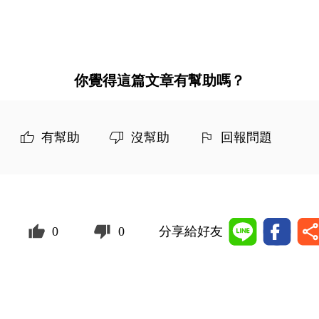
你覺得這篇文章有幫助嗎？
有幫助
沒幫助
回報問題
0
0
分享給好友