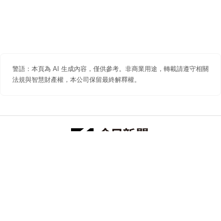
警語：本頁為 AI 生成內容，僅供參考。非商業用途，轉載請遵守相關
法規與智慧財產權，本公司保留最終解釋權。
防詐聲明
著作權聲明
免責聲明
關於我們
隱私權聲明
合作提案
追蹤 NOWNEWS 今日新聞