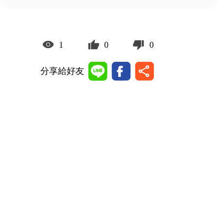
1
0
0
分享給好友