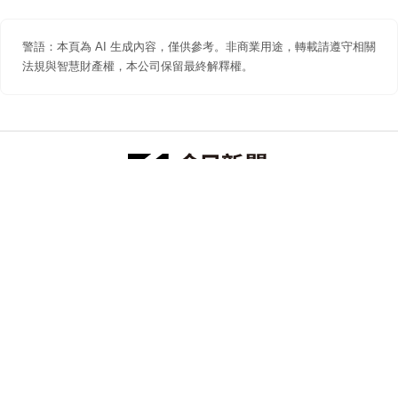
警語：本頁為 AI 生成內容，僅供參考。非商業用途，轉載請遵守相關
法規與智慧財產權，本公司保留最終解釋權。
防詐聲明
著作權聲明
免責聲明
關於我們
隱私權聲明
合作提案
追蹤 NOWNEWS 今日新聞