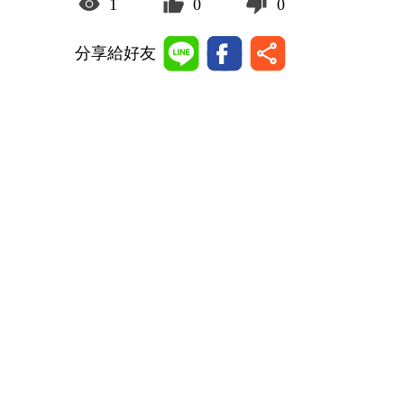
1
0
0
分享給好友