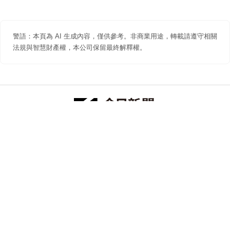
警語：本頁為 AI 生成內容，僅供參考。非商業用途，轉載請遵守相關
法規與智慧財產權，本公司保留最終解釋權。
防詐聲明
著作權聲明
免責聲明
關於我們
隱私權聲明
合作提案
追蹤 NOWNEWS 今日新聞