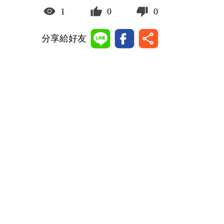
1
0
0
分享給好友