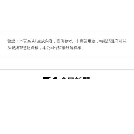
警語：本頁為 AI 生成內容，僅供參考。非商業用途，轉載請遵守相關
法規與智慧財產權，本公司保留最終解釋權。
防詐聲明
著作權聲明
免責聲明
關於我們
隱私權聲明
合作提案
追蹤 NOWNEWS 今日新聞