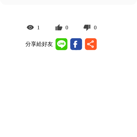
1
0
0
分享給好友