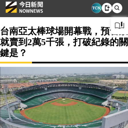
台南亞太棒球場開幕戰，預售票
就賣到2萬5千張，打破紀錄的關
鍵是？