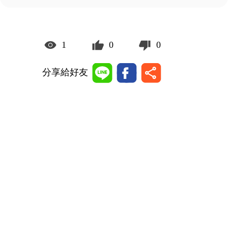
1
0
0
分享給好友