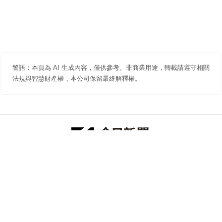
警語：本頁為 AI 生成內容，僅供參考。非商業用途，轉載請遵守相關
法規與智慧財產權，本公司保留最終解釋權。
防詐聲明
著作權聲明
免責聲明
關於我們
隱私權聲明
合作提案
追蹤 NOWNEWS 今日新聞