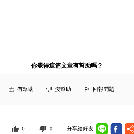
你覺得這篇文章有幫助嗎？
有幫助
沒幫助
回報問題
0
0
分享給好友