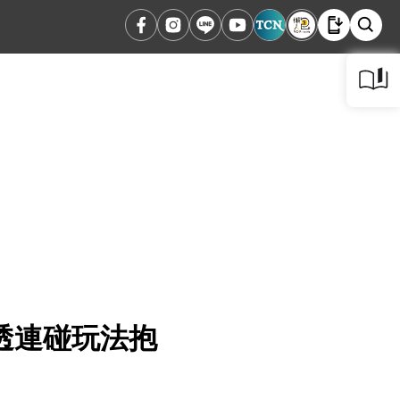
透連碰玩法抱