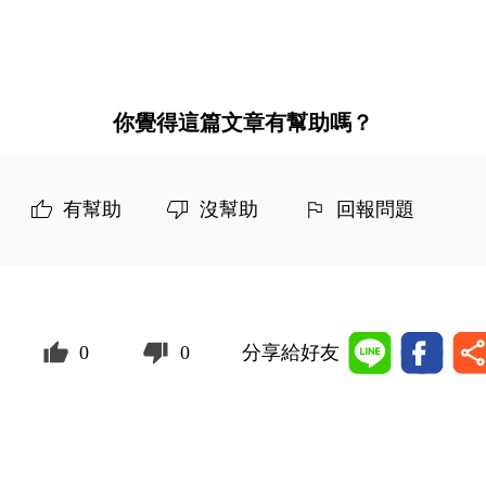
你覺得這篇文章有幫助嗎？
有幫助
沒幫助
回報問題
0
0
分享給好友