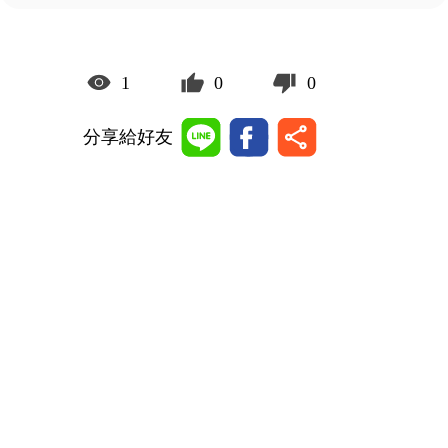
1
0
0
分享給好友