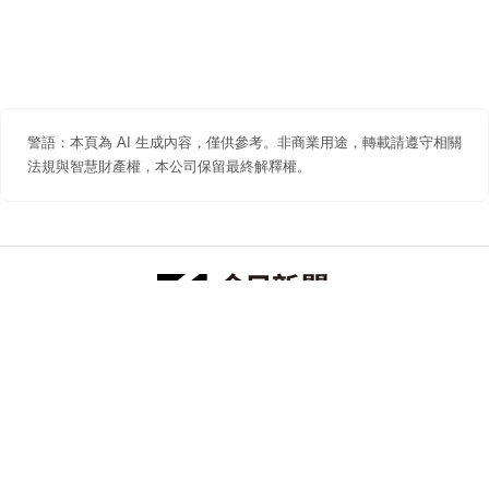
警語：本頁為 AI 生成內容，僅供參考。非商業用途，轉載請遵守相關
法規與智慧財產權，本公司保留最終解釋權。
防詐聲明
著作權聲明
免責聲明
關於我們
隱私權聲明
合作提案
追蹤 NOWNEWS 今日新聞