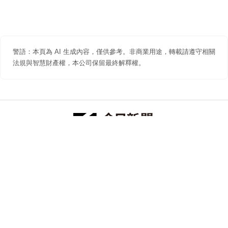
警語：本頁為 AI 生成內容，僅供參考。非商業用途，轉載請遵守相關
法規與智慧財產權，本公司保留最終解釋權。
防詐聲明
著作權聲明
免責聲明
關於我們
隱私權聲明
合作提案
追蹤 NOWNEWS 今日新聞