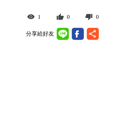
1
0
0
分享給好友