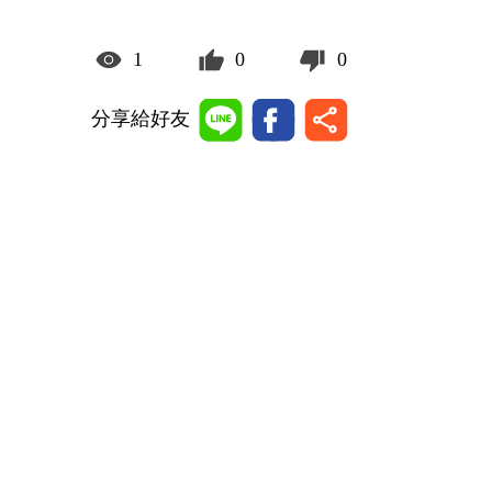
1
0
0
分享給好友