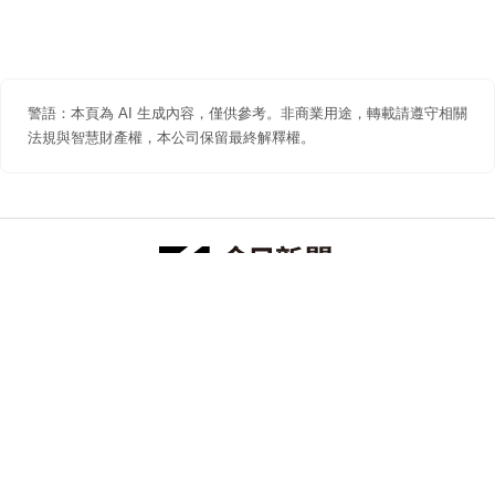
警語：本頁為 AI 生成內容，僅供參考。非商業用途，轉載請遵守相關
法規與智慧財產權，本公司保留最終解釋權。
防詐聲明
著作權聲明
免責聲明
關於我們
隱私權聲明
合作提案
追蹤 NOWNEWS 今日新聞