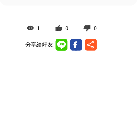
1
0
0
分享給好友