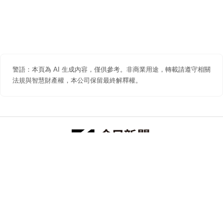
警語：本頁為 AI 生成內容，僅供參考。非商業用途，轉載請遵守相關
法規與智慧財產權，本公司保留最終解釋權。
防詐聲明
著作權聲明
免責聲明
關於我們
隱私權聲明
合作提案
追蹤 NOWNEWS 今日新聞