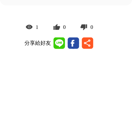
1
0
0
分享給好友