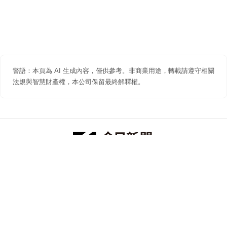
警語：本頁為 AI 生成內容，僅供參考。非商業用途，轉載請遵守相關
法規與智慧財產權，本公司保留最終解釋權。
防詐聲明
著作權聲明
免責聲明
關於我們
隱私權聲明
合作提案
追蹤 NOWNEWS 今日新聞