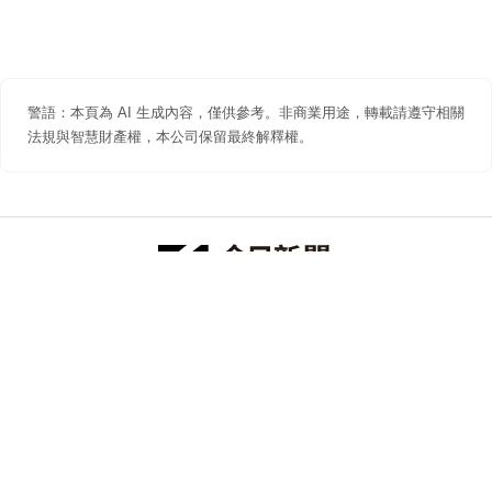
警語：本頁為 AI 生成內容，僅供參考。非商業用途，轉載請遵守相關
法規與智慧財產權，本公司保留最終解釋權。
防詐聲明
著作權聲明
免責聲明
關於我們
隱私權聲明
合作提案
追蹤 NOWNEWS 今日新聞