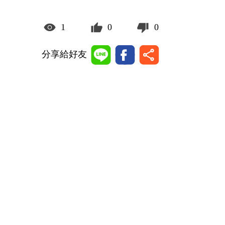
1
0
0
分享給好友