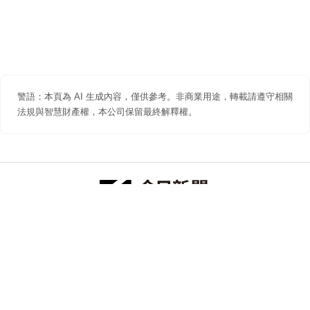
警語：本頁為 AI 生成內容，僅供參考。非商業用途，轉載請遵守相關
法規與智慧財產權，本公司保留最終解釋權。
防詐聲明
著作權聲明
免責聲明
關於我們
隱私權聲明
合作提案
追蹤 NOWNEWS 今日新聞