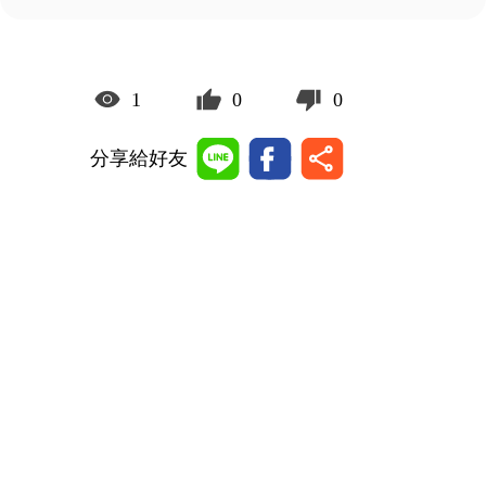
1
0
0
分享給好友