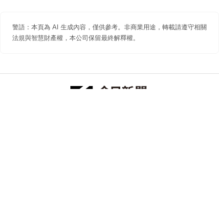
警語：本頁為 AI 生成內容，僅供參考。非商業用途，轉載請遵守相關
法規與智慧財產權，本公司保留最終解釋權。
防詐聲明
著作權聲明
免責聲明
關於我們
隱私權聲明
合作提案
追蹤 NOWNEWS 今日新聞