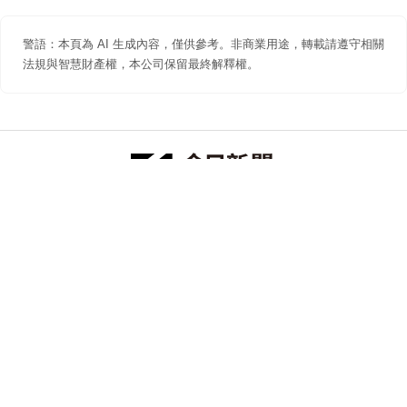
警語：本頁為 AI 生成內容，僅供參考。非商業用途，轉載請遵守相關
法規與智慧財產權，本公司保留最終解釋權。
防詐聲明
著作權聲明
免責聲明
關於我們
隱私權聲明
合作提案
追蹤 NOWNEWS 今日新聞