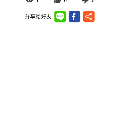
1
0
0
分享給好友