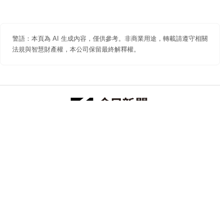
警語：本頁為 AI 生成內容，僅供參考。非商業用途，轉載請遵守相關
法規與智慧財產權，本公司保留最終解釋權。
防詐聲明
著作權聲明
免責聲明
關於我們
隱私權聲明
合作提案
追蹤 NOWNEWS 今日新聞