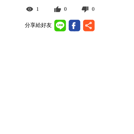
1
0
0
分享給好友