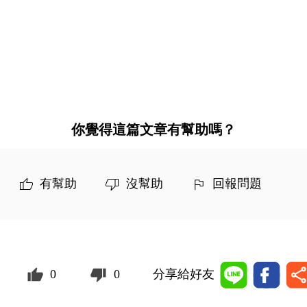
你覺得這篇文章有幫助嗎？
有幫助
沒幫助
回報問題
0
0
分享給好友