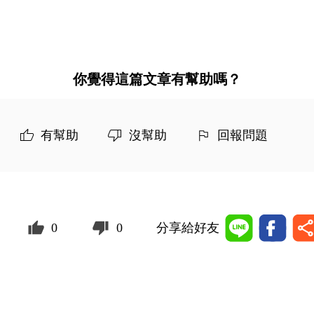
你覺得這篇文章有幫助嗎？
有幫助
沒幫助
回報問題
0
0
分享給好友