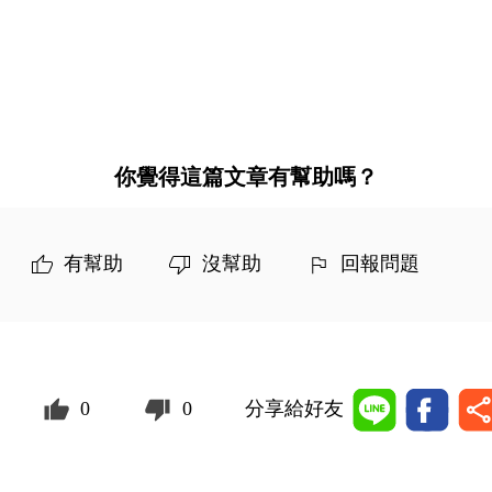
你覺得這篇文章有幫助嗎？
有幫助
沒幫助
回報問題
0
0
分享給好友