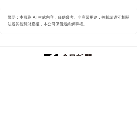
警語：本頁為 AI 生成內容，僅供參考。非商業用途，轉載請遵守相關
法規與智慧財產權，本公司保留最終解釋權。
防詐聲明
著作權聲明
免責聲明
關於我們
隱私權聲明
合作提案
追蹤 NOWNEWS 今日新聞