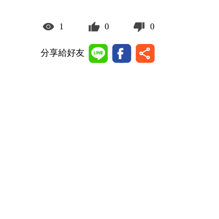
1
0
0
分享給好友