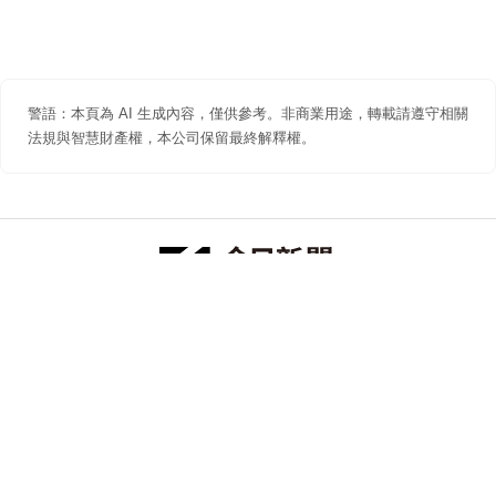
警語：本頁為 AI 生成內容，僅供參考。非商業用途，轉載請遵守相關
法規與智慧財產權，本公司保留最終解釋權。
防詐聲明
著作權聲明
免責聲明
關於我們
隱私權聲明
合作提案
追蹤 NOWNEWS 今日新聞