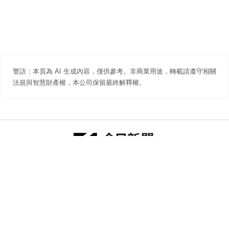
警語：本頁為 AI 生成內容，僅供參考。非商業用途，轉載請遵守相關
法規與智慧財產權，本公司保留最終解釋權。
防詐聲明
著作權聲明
免責聲明
關於我們
隱私權聲明
合作提案
追蹤 NOWNEWS 今日新聞