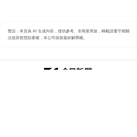
警語：本頁為 AI 生成內容，僅供參考。非商業用途，轉載請遵守相關
法規與智慧財產權，本公司保留最終解釋權。
防詐聲明
著作權聲明
免責聲明
關於我們
隱私權聲明
合作提案
追蹤 NOWNEWS 今日新聞