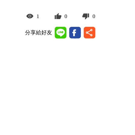
1
0
0
分享給好友