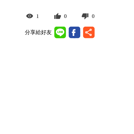
1
0
0
分享給好友