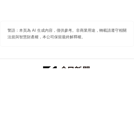
警語：本頁為 AI 生成內容，僅供參考。非商業用途，轉載請遵守相關
法規與智慧財產權，本公司保留最終解釋權。
防詐聲明
著作權聲明
免責聲明
關於我們
隱私權聲明
合作提案
追蹤 NOWNEWS 今日新聞