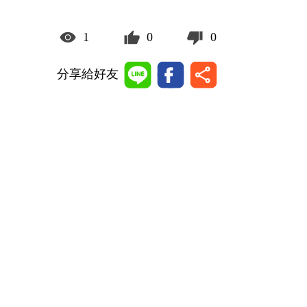
1
0
0
分享給好友