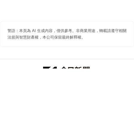
警語：本頁為 AI 生成內容，僅供參考。非商業用途，轉載請遵守相關
法規與智慧財產權，本公司保留最終解釋權。
防詐聲明
著作權聲明
免責聲明
關於我們
隱私權聲明
合作提案
追蹤 NOWNEWS 今日新聞