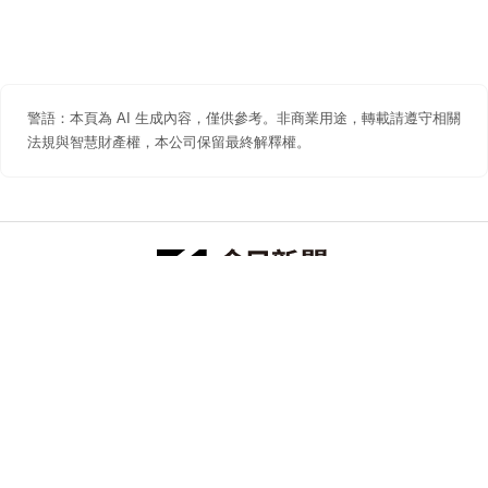
警語：本頁為 AI 生成內容，僅供參考。非商業用途，轉載請遵守相關
法規與智慧財產權，本公司保留最終解釋權。
防詐聲明
著作權聲明
免責聲明
關於我們
隱私權聲明
合作提案
追蹤 NOWNEWS 今日新聞