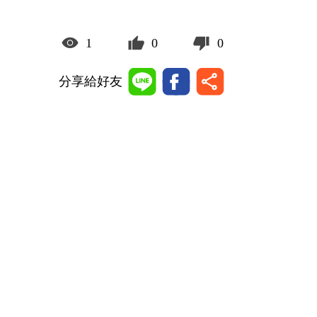
1
0
0
分享給好友