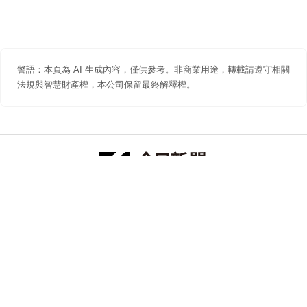
警語：本頁為 AI 生成內容，僅供參考。非商業用途，轉載請遵守相關
法規與智慧財產權，本公司保留最終解釋權。
防詐聲明
著作權聲明
免責聲明
關於我們
隱私權聲明
合作提案
追蹤 NOWNEWS 今日新聞