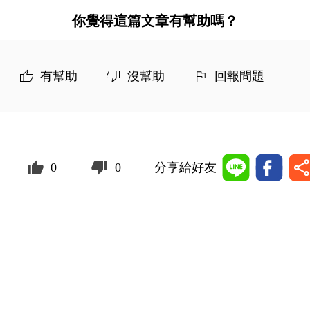
你覺得這篇文章有幫助嗎？
有幫助
沒幫助
回報問題
0
0
分享給好友