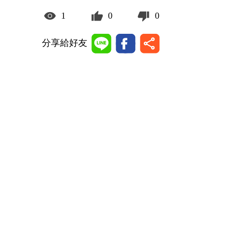
1
0
0
分享給好友