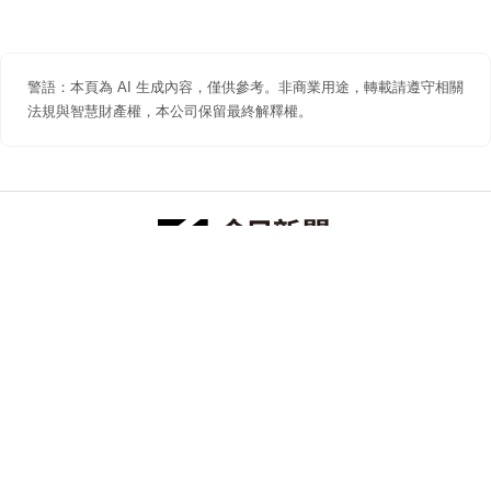
警語：本頁為 AI 生成內容，僅供參考。非商業用途，轉載請遵守相關
法規與智慧財產權，本公司保留最終解釋權。
防詐聲明
著作權聲明
免責聲明
關於我們
隱私權聲明
合作提案
追蹤 NOWNEWS 今日新聞