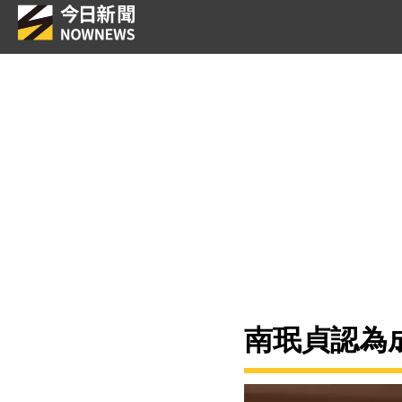
南珉貞認為