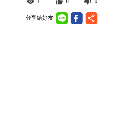
1
0
0
分享給好友