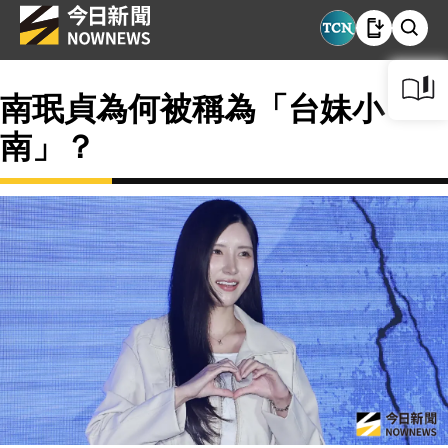
南珉貞為何被稱為「台妹小
南」？