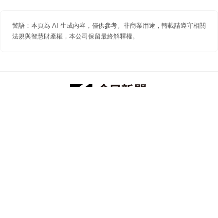
警語：本頁為 AI 生成內容，僅供參考。非商業用途，轉載請遵守相關
法規與智慧財產權，本公司保留最終解釋權。
防詐聲明
著作權聲明
免責聲明
關於我們
隱私權聲明
合作提案
追蹤 NOWNEWS 今日新聞