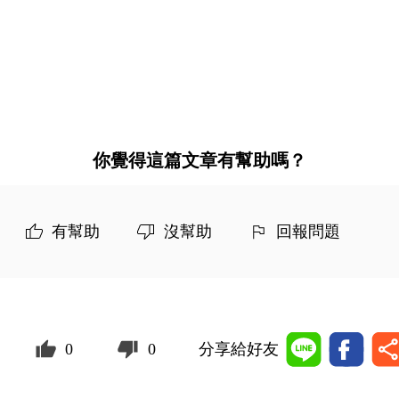
你覺得這篇文章有幫助嗎？
有幫助
沒幫助
回報問題
0
0
分享給好友