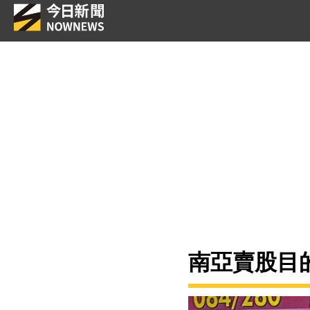
南亞賣股目