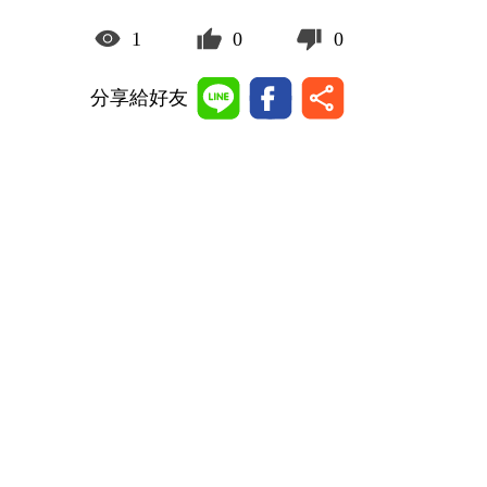
1
0
0
分享給好友