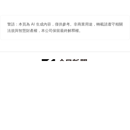
警語：本頁為 AI 生成內容，僅供參考。非商業用途，轉載請遵守相關
法規與智慧財產權，本公司保留最終解釋權。
防詐聲明
著作權聲明
免責聲明
關於我們
隱私權聲明
合作提案
追蹤 NOWNEWS 今日新聞