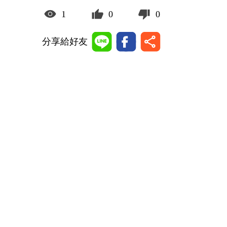
1
0
0
分享給好友