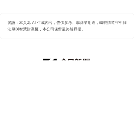
警語：本頁為 AI 生成內容，僅供參考。非商業用途，轉載請遵守相關
法規與智慧財產權，本公司保留最終解釋權。
防詐聲明
著作權聲明
免責聲明
關於我們
隱私權聲明
合作提案
追蹤 NOWNEWS 今日新聞