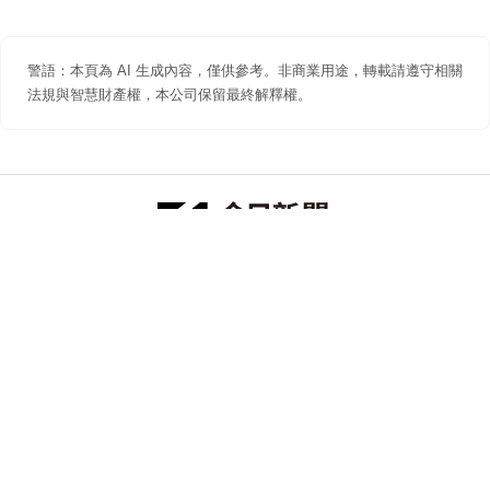
警語：本頁為 AI 生成內容，僅供參考。非商業用途，轉載請遵守相關
法規與智慧財產權，本公司保留最終解釋權。
防詐聲明
著作權聲明
免責聲明
關於我們
隱私權聲明
合作提案
追蹤 NOWNEWS 今日新聞