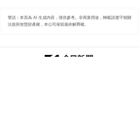
警語：本頁為 AI 生成內容，僅供參考。非商業用途，轉載請遵守相關
法規與智慧財產權，本公司保留最終解釋權。
防詐聲明
著作權聲明
免責聲明
關於我們
隱私權聲明
合作提案
追蹤 NOWNEWS 今日新聞