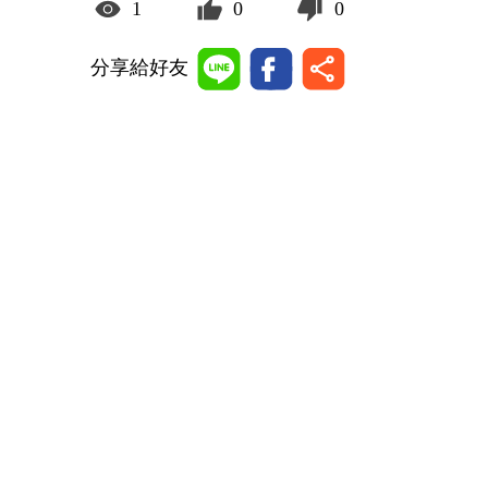
1
0
0
分享給好友