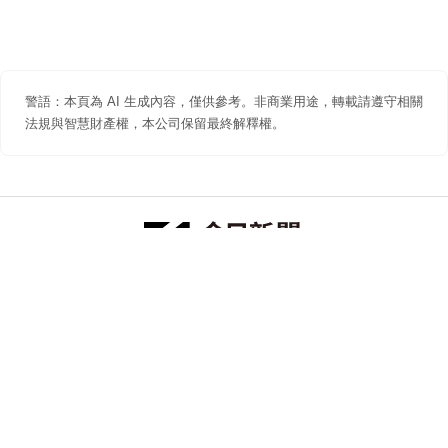
警語：本頁為 AI 生成內容，僅供參考。非商業用途，轉載請遵守相關
法規與智慧財產權，本公司保留最終解釋權。
防詐聲明
著作權聲明
免責聲明
關於我們
隱私權聲明
合作提案
追蹤 NOWNEWS 今日新聞