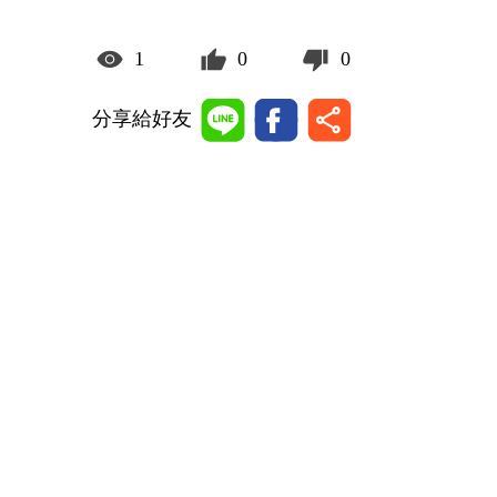
1
0
0
分享給好友