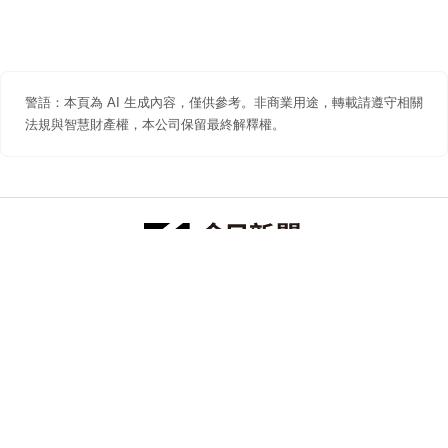
警語：本頁為 AI 生成內容，僅供參考。非商業用途，轉載請遵守相關
法規與智慧財產權，本公司保留最終解釋權。
防詐聲明
著作權聲明
免責聲明
關於我們
隱私權聲明
合作提案
追蹤 NOWNEWS 今日新聞