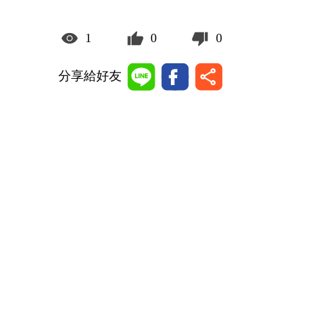
1
0
0
分享給好友