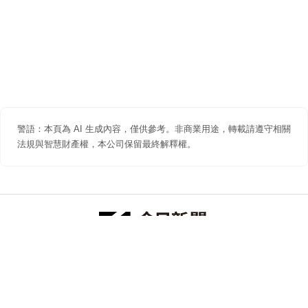
警語：本頁為 AI 生成內容，僅供參考。非商業用途，轉載請遵守相關
法規與智慧財產權，本公司保留最終解釋權。
防詐聲明
著作權聲明
免責聲明
關於我們
隱私權聲明
合作提案
追蹤 NOWNEWS 今日新聞